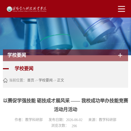
学校要闻
学校要闻
当前位置：
首页
->
学校要闻
->
正文
以赛促学强技能 砺技成才展风采 —— 我校成功举办技能竞赛
活动月活动
作者：教学科研部
发布日期：2026-06-02
来源：教学科研部
浏览次数：
296