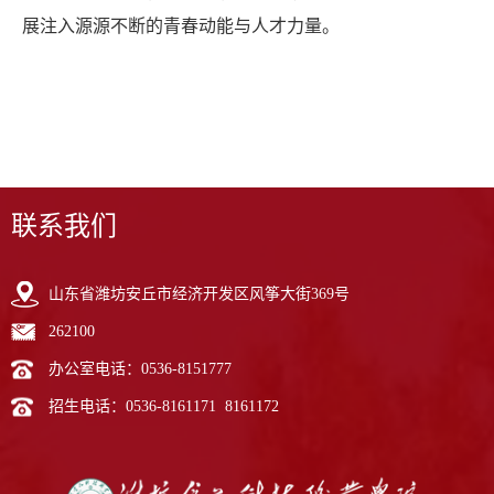
展注入源源不断的青春动能与人才力量。
联系我们
山东省潍坊安丘市经济开发区风筝大街369号
262100
办公室电话：0536-8151777
招生电话：0536-8161171 8161172