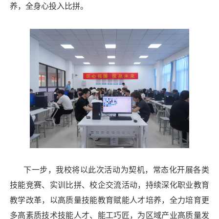
养，全身心投入比拼。
下一步，我校将以此次活动为契机，常态化开展各类
技能竞赛、实训比拼、校企交流活动，持续深化职业教育
教学改革，以高质量技能教育赋能人才培养，全力培育更
多高素质技术技能人才、能工巧匠，为区域产业高质量发